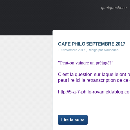
quelquechose..
CAFE PHILO SEPTEMBRE 2017
19 Novembre 2017
, Rédigé par Nounedeb
"Peut-on vaincre un préjugé?"
C'est la question sur laquelle ont 
peut lire ici la retranscription de ce 
http://5-a-7-philo-royan.eklablog
Lire la suite