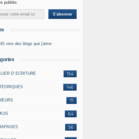
es publiés.
es
NS vers des blogs que j'aime
gories
LIER D' ECRITURE
154
TEORIQUES
146
MEURS
71
ÏKUS
64
RAPAGES
56