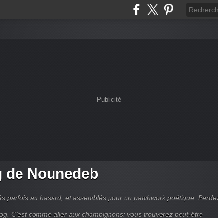
Publicité
g de Nounedeb
s parfois au hasard, et assemblés pour un patchwork poétique. Perde
og. C'est comme aller aux champignons: vous trouverez peut-être