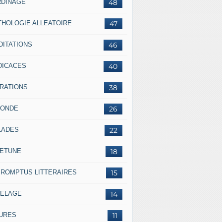
RDINAGE
48
THOLOGIE ALLEATOIRE
47
DITATIONS
46
DICACES
40
BRATIONS
38
RONDE
26
LADES
22
LETUNE
18
PROMPTUS LITTERAIRES
15
SELAGE
14
IURES
11