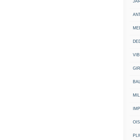
JA
AN
ME
DE
VI
GI
BA
MI
IM
OI
PL