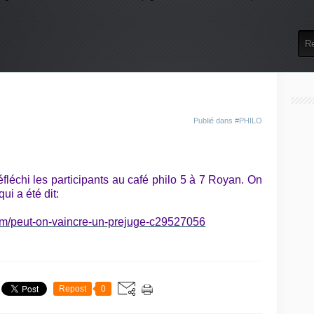
.
Publié dans
#PHILO
réfléchi les participants au café philo 5 à 7 Royan. On
qui a été dit:
.com/peut-on-vaincre-un-prejuge-c29527056
Repost
0