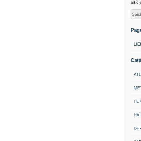
articl
Pag
LIE
Caté
ATE
ME
HU
HA
DE