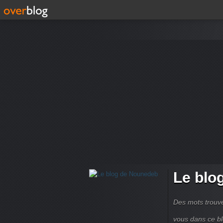
Le blo
Des mots trouvé
vous dans ce bl