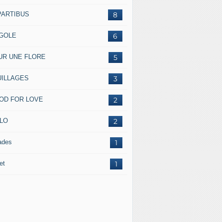
PARTIBUS
8
GOLE
6
UR UNE FLORE
5
UILLAGES
3
OD FOR LOVE
2
ILO
2
ades
1
et
1