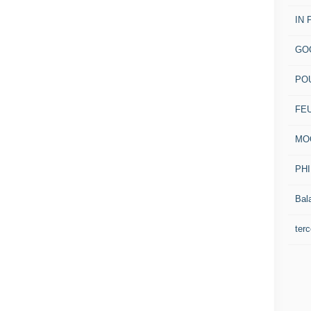
IN 
GO
PO
FE
MO
PH
Bal
terc