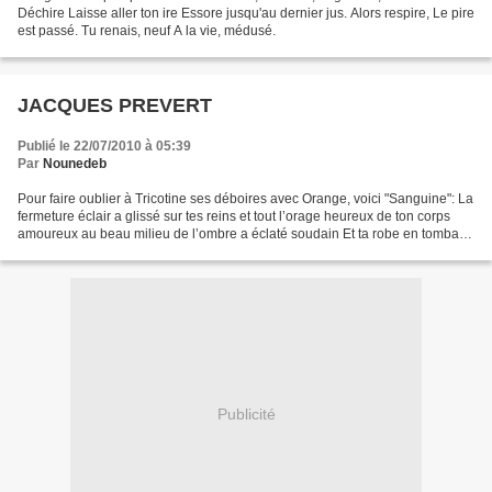
Déchire Laisse aller ton ire Essore jusqu'au dernier jus. Alors respire, Le pire
est passé. Tu renais, neuf A la vie, médusé.
JACQUES PREVERT
Publié le 22/07/2010 à 05:39
Par
Nounedeb
Pour faire oublier à Tricotine ses déboires avec Orange, voici "Sanguine": La
fermeture éclair a glissé sur tes reins et tout l’orage heureux de ton corps
amoureux au beau milieu de l’ombre a éclaté soudain Et ta robe en tombant
sur le parquet ciré n’a...
Publicité