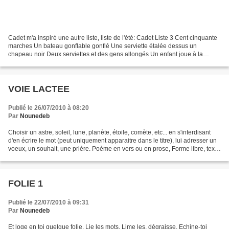
Cadet m'a inspiré une autre liste, liste de l'été: Cadet Liste 3 Cent cinquante
marches Un bateau gonflable gonflé Une serviette étalée dessus un
chapeau noir Deux serviettes et des gens allongés Un enfant joue à la
pelote sur la paroi de roche Un nageur...
VOIE LACTEE
Publié le 26/07/2010 à 08:20
Par
Nounedeb
Choisir un astre, soleil, lune, planète, étoile, comète, etc... en s'interdisant
d'en écrire le mot (peut uniquement apparaitre dans le titre), lui adresser un
voeux, un souhait, une prière. Poème en vers ou en prose, Forme libre, texte
libre, chez les...
FOLIE 1
Publié le 22/07/2010 à 09:31
Par
Nounedeb
Et loge en toi quelque folie. Lie les mots, Lime les, dégraisse, Echine-toi