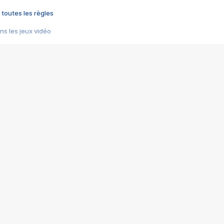
 toutes les règles
s les jeux vidéo
us choquant de Rockstar ? - Le scandale BULLY
e plus moche de Steam
du RÊVE tourne au CAUCHEMAR
pendant 8 heures
it… à tort
umiliés par un jeu vidéo
ire - Final Fantasy 8
ti un empire - Age of Empires
story DOFUS
tard, il crée l'un des pires jeux de tous les temps, MindsEye.