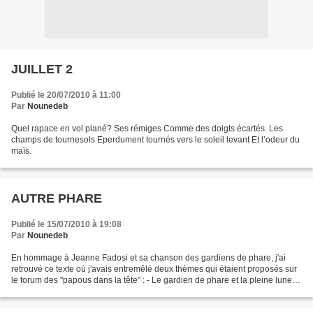
JUILLET 2
Publié le 20/07/2010 à 11:00
Par
Nounedeb
Quel rapace en vol plané? Ses rémiges Comme des doigts écartés. Les
champs de tournesols Eperdument tournés vers le soleil levant Et l’odeur du
maïs.
AUTRE PHARE
Publié le 15/07/2010 à 19:08
Par
Nounedeb
En hommage à Jeanne Fadosi et sa chanson des gardiens de phare, j'ai
retrouvé ce texte où j'avais entremêlé deux thèmes qui étaient proposés sur
le forum des "papous dans la tête" : - Le gardien de phare et la pleine lune -
L'ascenseur et l'échelle de...