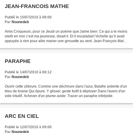
JEAN-FRANCOIS MATHE
Publié le 15/07/2010 à 08:00
Par
Nounedeb
Amis Croqueurs, pour ce Jeudi un poème que j'aime bien: Ce qui a le moins
vieilli en moi c’est ma jeunesse, disait-il. Et il escaladait l’échelle qu’il avait
appuyée à rien pour aller marier une girouette au vent. Jean-François Mathé
, Agrandissement...
PARAPHE
Publié le 14/07/2010 à 08:12
Par
Nounedeb
Ouvrir cette zébrure, Comme une déchirure dans l'azur, Balafre ardente d'un
bleu de braise Qui épure. Y glisser, geste furtif à déployer Dans l'avers d'un
vide intuitif. Achever d'un plume avide: Tracer un paraphe intrépide.
ARC EN CIEL
Publié le 12/07/2010 à 09:00
Par
Nounedeb