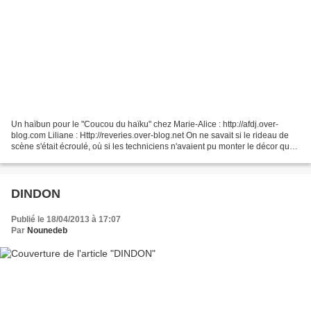
Un haïbun pour le "Coucou du haïku" chez Marie-Alice : http://afdj.over-
blog.com Liliane : Http://reveries.over-blog.net On ne savait si le rideau de
scène s'était écroulé, où si les techniciens n'avaient pu monter le décor que
partiellement, tous palans...
DINDON
Publié le 18/04/2013 à 17:07
Par
Nounedeb