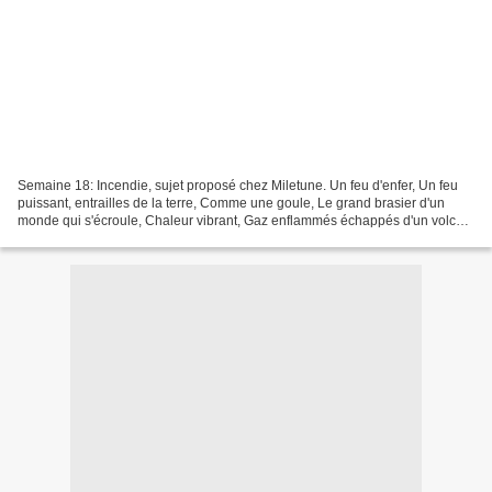
Semaine 18: Incendie, sujet proposé chez Miletune. Un feu d'enfer, Un feu
puissant, entrailles de la terre, Comme une goule, Le grand brasier d'un
monde qui s'écroule, Chaleur vibrant, Gaz enflammés échappés d'un volcan
Ou four dément? Nos illusions dévorées...