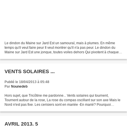
Le dindon du Maine sur Jard Est un samouraï, mais à plumes. En même
temps qu'il veut faire peur Il veut montrer qu'il n'a pas peur. Le dindon du
Maine sur Jard Est une jonque, toutes voiles dehors Qui pivotent à chaque
virement. Le dindon du Maine sur...
VENTS SOLAIRES ...
Publié le 18/04/2013 à 05:48
Par
Nounedeb
Hors sujet, que Tricôtine me pardonne... Vents solaires qui tournent,
Tournent autour de la rose, La rose du compas oscillant sur son axe Mais le
Nord n'est pas fixe. Les cerisiers sont en mariée -En marié? Pourquoi
quelque bonheur Attise tant de haine?...
AVRIL 2013. 5