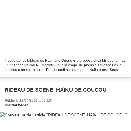
Inspiré par ce tableau de Raymond Queneville proposé chez Mil et une: Pas
un bruit pas un coq Nul tracteur Sous la chape de plomb du silence Le ciel
est bleu comme un citron. Pas de crottin pas de purin Nulle bouse Sous le
clocher pointu comme seringue...
RIDEAU DE SCENE. HAÏKU DE COUCOU
Publié le 19/04/2013 à 00:10
Par
Nounedeb