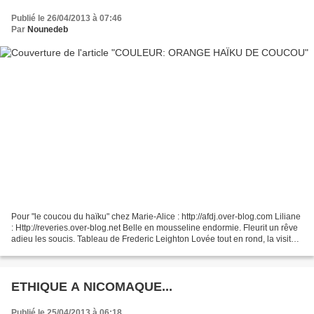
Publié le 26/04/2013 à 07:46
Par
Nounedeb
Pour "le coucou du haïku" chez Marie-Alice : http://afdj.over-blog.com Liliane
: Http://reveries.over-blog.net Belle en mousseline endormie. Fleurit un rêve
adieu les soucis. Tableau de Frederic Leighton Lovée tout en rond, la visite
un rêve orange passons...
ETHIQUE A NICOMAQUE...
Publié le 25/04/2013 à 06:18