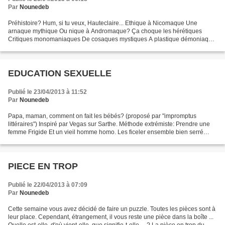
Par
Nounedeb
Préhistoire? Hum, si tu veux, Hauteclaire... Ethique à Nicomaque Une
arnaque mythique Ou nique à Andromaque? Ça choque les hérétiques
Critiques monomaniaques De cosaques mystiques A plastique démoniaque.
Opaque, la maïeutique.
EDUCATION SEXUELLE
Publié le 23/04/2013 à 11:52
Par
Nounedeb
Papa, maman, comment on fait les bébés? (proposé par "impromptus
littéraires") Inspiré par Vegas sur Sarthe. Méthode extrémiste: Prendre une
femme Frigide Et un vieil homme homo. Les ficeler ensemble bien serré
Bouillir à petit feu. Attendre Que ce soit...
PIECE EN TROP
Publié le 22/04/2013 à 07:09
Par
Nounedeb
Cette semaine vous avez décidé de faire un puzzle. Toutes les pièces sont à
leur place. Cependant, étrangement, il vous reste une pièce dans la boîte ...