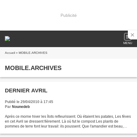
Publicité
MENU
Accueil
» MOBILE.ARCHIVES
MOBILE.ARCHIVES
DERNIER AVRIL
Publié le 29/04/2010 à 17:45
Par
Nounedeb
Après ce morne hiver les îlots refleurissent. Où étaient les patates, Les fèves
en cet Avril se dressent fièrement. Là où fut le compost Les plants de
pommes de terre font leur travail: ils poussent. Que l'amandier est beau,
Couvert d'amandes; seront-elles...