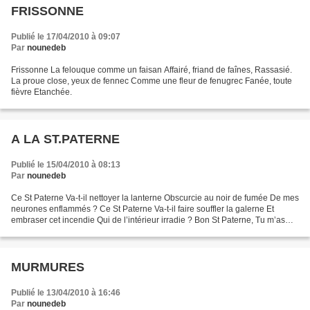
FRISSONNE
Publié le 17/04/2010 à 09:07
Par
nounedeb
Frissonne La felouque comme un faisan Affairé, friand de faînes, Rassasié.
La proue close, yeux de fennec Comme une fleur de fenugrec Fanée, toute
fièvre Etanchée.
A LA ST.PATERNE
Publié le 15/04/2010 à 08:13
Par
nounedeb
Ce St Paterne Va-t-il nettoyer la lanterne Obscurcie au noir de fumée De mes
neurones enflammés ? Ce St Paterne Va-t-il faire souffler la galerne Et
embraser cet incendie Qui de l’intérieur irradie ? Bon St Paterne, Tu m’as
l’air d’un gars plutôt terne...
MURMURES
Publié le 13/04/2010 à 16:46
Par
nounedeb