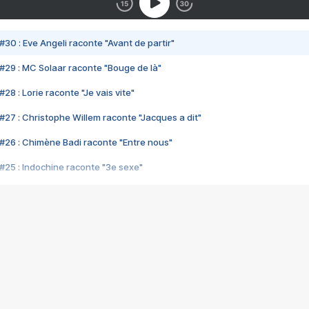
#30 : Eve Angeli raconte "Avant de partir"
#29 : MC Solaar raconte "Bouge de là"
28 : Lorie raconte "Je vais vite"
#27 : Christophe Willem raconte "Jacques a dit"
#26 : Chimène Badi raconte "Entre nous"
#25 : Indochine raconte "3e sexe"
#24 : Zaho raconte "C'est chelou"
#23 : Patrick Bruel raconte "Au café des délices"
#22 : Kyo raconte "Le chemin"
#21 : Nolwenn Leroy raconte "Cassé"
#20 : Patrick Hernandez raconte "Born to be alive"