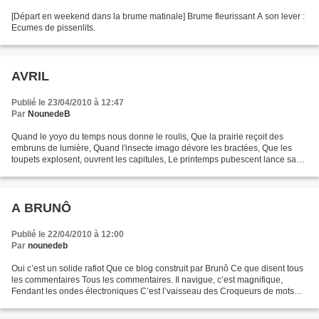
[Départ en weekend dans la brume matinale] Brume fleurissant A son lever :
Ecumes de pissenlits.
AVRIL
Publié le 23/04/2010 à 12:47
Par
NounedeB
Quand le yoyo du temps nous donne le roulis, Que la prairie reçoit des
embruns de lumière, Quand l'insecte imago dévore les bractées, Que les
toupets explosent, ouvrent les capitules, Le printemps pubescent lance sa
fronde: A vril.
A BRUNÔ
Publié le 22/04/2010 à 12:00
Par
nounedeb
Oui c’est un solide rafiot Que ce blog construit par Brunô Ce que disent tous
les commentaires Tous les commentaires. Il navigue, c’est magnifique,
Fendant les ondes électroniques C’est l’vaisseau des Croqueurs de mots
Des Croqueurs de mots. Jeudis poésie,...