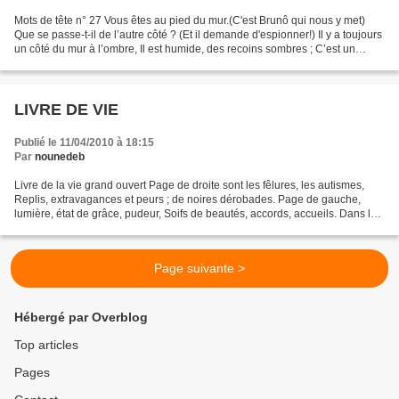
Mots de tête n° 27 Vous êtes au pied du mur.(C'est Brunô qui nous y met)
Que se passe-t-il de l’autre côté ? (Et il demande d'espionner!) Il y a toujours
un côté du mur à l’ombre, Il est humide, des recoins sombres ; C’est un
refuge, un abri, Peut-être...
LIVRE DE VIE
Publié le 11/04/2010 à 18:15
Par
nounedeb
Livre de la vie grand ouvert Page de droite sont les fêlures, les autismes,
Replis, extravagances et peurs ; de noires dérobades. Page de gauche,
lumière, état de grâce, pudeur, Soifs de beautés, accords, accueils. Dans la
pliure tombent les miettes,...
Page suivante >
Hébergé par Overblog
Top articles
Pages