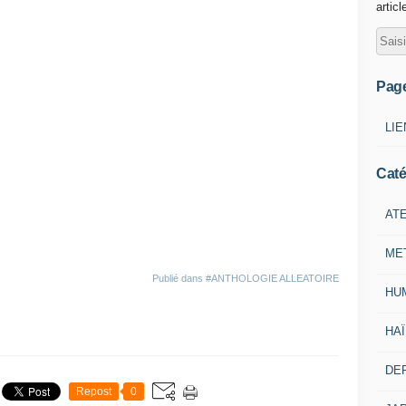
articl
Pag
LIE
Caté
ATE
ME
Publié dans
#ANTHOLOGIE ALLEATOIRE
HU
HA
DE
Repost
0