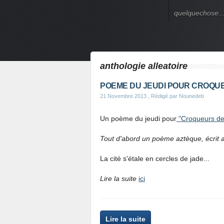
quelquechose..
anthologie alleatoire
POEME DU JEUDI POUR CROQU
21 Novembre 2013
, Rédigé par Nounedeb
Un poème du jeudi pour
"Croqueurs de
Tout d'abord un poème aztèque, écrit 
La cité s'étale en cercles de jade...
Lire la suite
ici
Lire la suite