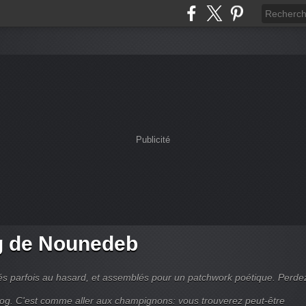
Publicité
g de Nounedeb
s parfois au hasard, et assemblés pour un patchwork poétique. Perde
og. C'est comme aller aux champignons: vous trouverez peut-être