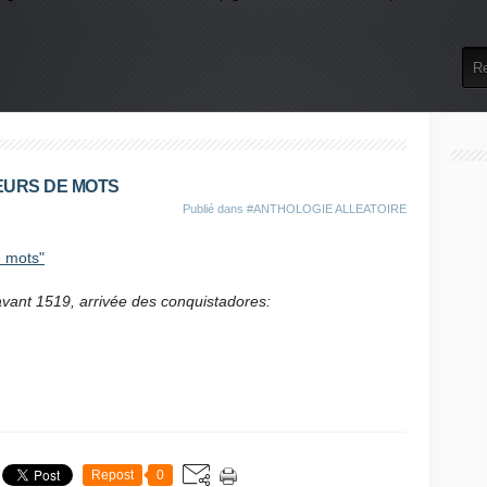
.
EURS DE MOTS
Publié dans
#ANTHOLOGIE ALLEATOIRE
 mots"
avant 1519, arrivée des conquistadores:
Repost
0