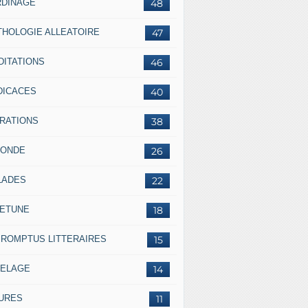
RDINAGE
48
THOLOGIE ALLEATOIRE
47
DITATIONS
46
DICACES
40
BRATIONS
38
RONDE
26
LADES
22
LETUNE
18
PROMPTUS LITTERAIRES
15
SELAGE
14
IURES
11