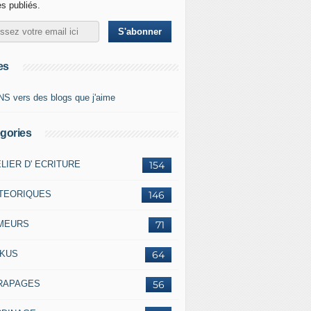
es publiés.
es
NS vers des blogs que j'aime
gories
LIER D' ECRITURE
154
TEORIQUES
146
MEURS
71
ÏKUS
64
RAPAGES
56