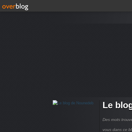
Le blo
Des mots trouvé
vous dans ce bl