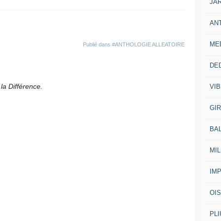
JA
AN
ME
Publié dans
#ANTHOLOGIE ALLEATOIRE
DE
 la Différence.
VI
GI
BA
MI
IM
OI
PL