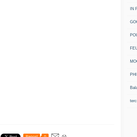
IN 
GO
PO
FE
MO
PH
Bal
terc
Repost
0