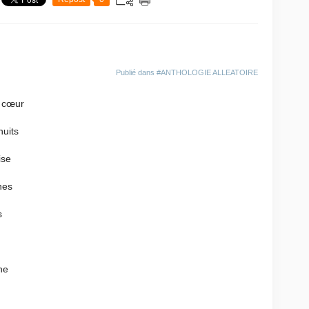
Publié dans
#ANTHOLOGIE ALLEATOIRE
u cœur
nuits
ise
nes
s
he