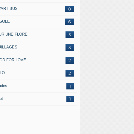
PARTIBUS
8
GOLE
6
UR UNE FLORE
5
UILLAGES
3
OD FOR LOVE
2
ILO
2
ades
1
et
1