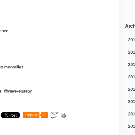
Arch
rance
20
20
20
s merveilles
20
20
 libraire-éditeur
20
20
Repost
0
20