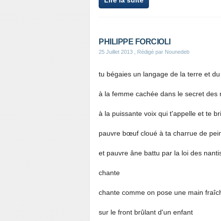
Lire la suite
PHILIPPE FORCIOLI
25 Juillet 2013
, Rédigé par Nounedeb
tu bégaies un langage de la terre et d
à la femme cachée dans le secret des 
à la puissante voix qui t'appelle et te br
pauvre bœuf cloué à ta charrue de pei
et pauvre âne battu par la loi des nanti
chante
chante comme on pose une main fraîc
sur le front brûlant d'un enfant