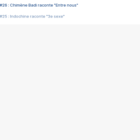
#26 : Chimène Badi raconte "Entre nous"
#25 : Indochine raconte "3e sexe"
#24 : Zaho raconte "C'est chelou"
#23 : Patrick Bruel raconte "Au café des délices"
#22 : Kyo raconte "Le chemin"
#21 : Nolwenn Leroy raconte "Cassé"
#20 : Patrick Hernandez raconte "Born to be alive"
#19 : Lorie raconte "Près de moi"
#18 : Michael Jones raconte "A nos actes manqués" (avec Jean-Jacque
#17 : Khaled raconte "Aïcha"
#16 : Corneille raconte "Parce qu'on vient de loin"
#15 : Indochine raconte "L'aventurier"